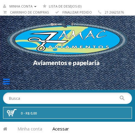
MINHA CONTA
LISTA DE DESEJOS (0)
CARRINHO DE COMPRAS
FINALIZAR PEDIDO
21 26625376
0 - R$ 0,00
Minha conta
Acessar